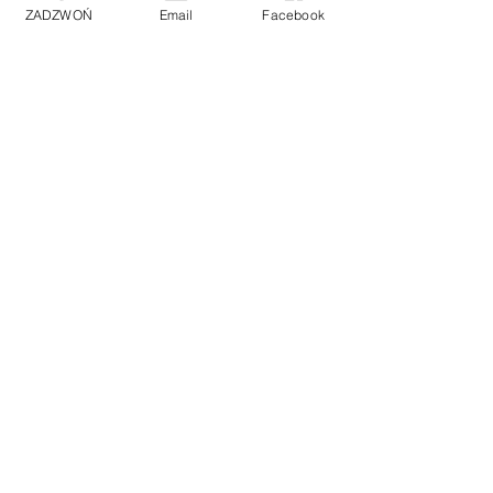
ZADZWOŃ
Email
Facebook
KLIENCI
Polityka prywatności
Polityka prywatności plików cookies
Regulamin i inne dokumenty