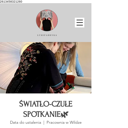
2613458321260
ŚWIATŁO-CZUŁE
SPOTKANIE🌿
Data do ustalenia
  |  
Pracownia w Wildze