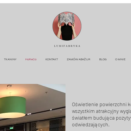
TKANINY
HoReCa
KONTAKT
ZAMÓW ABAŻUR
BLOG
O MNIE
Oświetlenie powierzchni 
wszystkim atrakcyjny wygl
światłem budująca pozyty
odwiedzających.