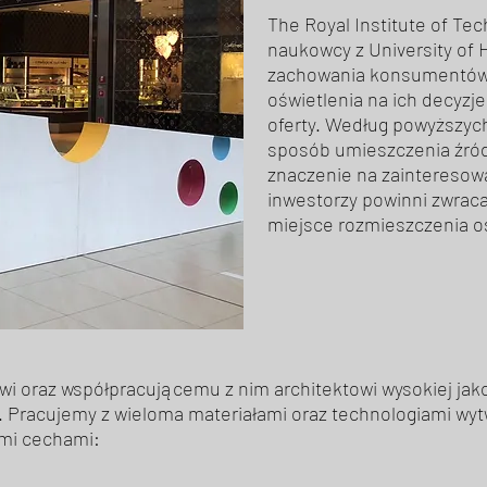
The Royal Institute of Tec
naukowcy z University of 
zachowania konsumentów
oświetlenia na ich decyzj
oferty. Według powyższych
sposób umieszczenia źró
znaczenie na zainteresowa
inwestorzy powinni zwraca
miejsce rozmieszczenia oś
i oraz współpracującemu z nim architektowi wysokiej jak
Pracujemy z wieloma materiałami oraz technologiami wytw
ymi cechami: