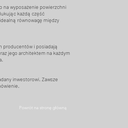
no na wyposażenie powierzchni
odukując każdą część
ć idealną równowagę między
 producentów i posiadają
raz jego architektem na każdym
a.
ładany inwestorowi. Zawsze
mówienie.
Powrót na stronę główną