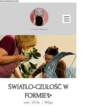
2613458321260
ŚWIATŁO-CZUŁOŚĆ W
FORMIE✨
sob., 25 lip
  |  
Wilga