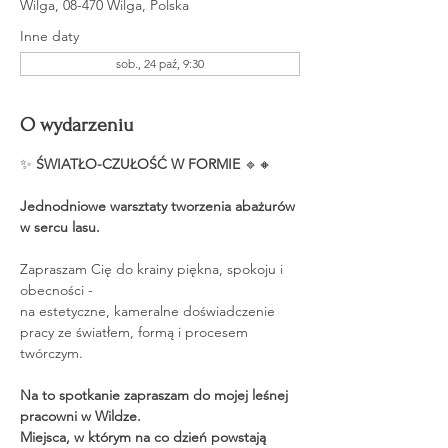
Wilga, 08-470 Wilga, Polska
Inne daty
sob., 24 paź, 9:30
O wydarzeniu
✨
 ŚWIATŁO-CZUŁOŚĆ W FORMIE 
🔹🔸
Jednodniowe warsztaty tworzenia abażurów 
w sercu lasu.
Zapraszam Cię do krainy piękna, spokoju i 
obecności -
na estetyczne, kameralne doświadczenie 
pracy ze światłem, formą i procesem 
twórczym.
Na to spotkanie zapraszam do mojej leśnej 
pracowni w Wildze. 
Miejsca, w którym na co dzień powstają 