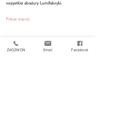
wszystkie abażury Lumifabryki. 
Pokaż więcej
ZADZWOŃ
Email
Facebook
Udostępnij to wydarzenie
KLIENCI
Polityka prywatności
Polityka prywatności plików cookies
Regulamin i inne dokumenty