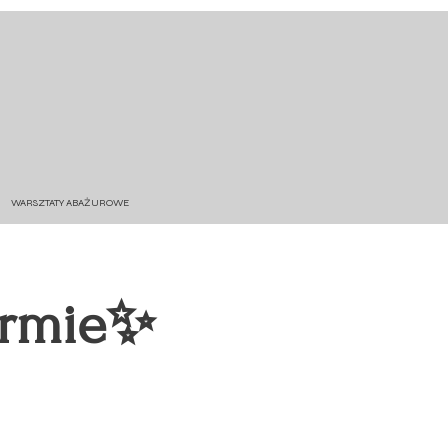
WARSZTATY ABAŻUROWE
ormie✨