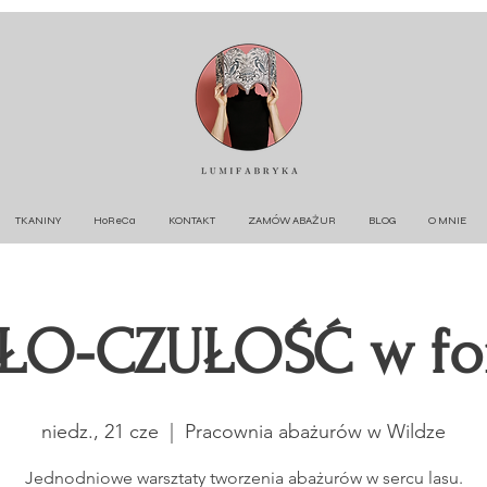
TKANINY
HoReCa
KONTAKT
ZAMÓW ABAŻUR
BLOG
O MNIE
ŁO-CZUŁOŚĆ w f
niedz., 21 cze
  |  
Pracownia abażurów w Wildze
Jednodniowe warsztaty tworzenia abażurów w sercu lasu.