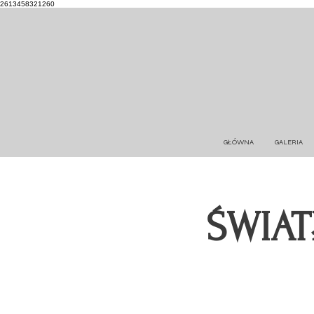
2613458321260
GŁÓWNA
GALERIA
ŚWIAT