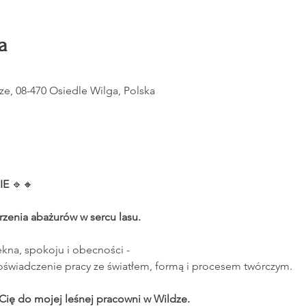
a
e, 08-470 Osiedle Wilga, Polska
IE 
🔹🔸
zenia abażurów w sercu lasu.
kna, spokoju i obecności -
oświadczenie pracy ze światłem, formą i procesem twórczym.
Cię do mojej leśnej pracowni w Wildze. 